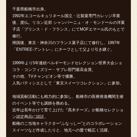
千葉県船橋市出身。
1992年エコールキュリネール国立・辻製菓専門カレッジ卒業
後、渡仏。リヨン近郊 シャンパーニュ・オ・モンドールの洋菓
子店「プリンス・ド・フランス」にてMOFエマール氏のもとで
修行。
帰国後、東京・神奈川のフランス菓子店にて修行し、1997年
「ENTREE-アントレ-」にチーフとして父より引き継ぐ。
1999年より5年連続ベルギーモンドセレクション世界大会ショ
コラ・コンフィズリー・サブレ部門最高金賞。
その他、TVチャンピオン等で優勝。
人気パティシエとして「東京スイーツコレクション」に参加。
地域貢献活動にも精力的に参加し、船橋市の医療推進機関主催
のイベント等でも講師を務める。
近年は長年かけて育て上げた『髙木チーズ』が船橋セレクショ
ン認定商品に認証。
船橋のご当地キャラクター“ふなっしー”とのコラボレーション
スイーツなど作成したりと、地元への愛で幅広く活躍。