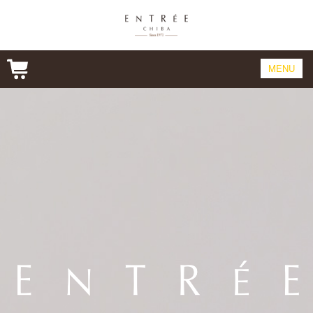
MENU
CONCEPT
CAKE
PRODUCT
COMPANY&SHOP
ONLINE SHOP
CONTACT